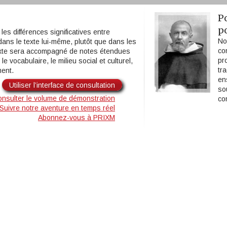
P
p
les différences significatives entre
No
 dans le texte lui-même, plutôt que dans les
co
texte sera accompagné de notes étendues
pr
le vocabulaire, le milieu social et culturel,
tr
ment.
en
Utiliser l’interface de consultation
so
nsulter le volume de démonstration
co
Suivre notre aventure en temps réel
Abonnez-vous à PRIXM