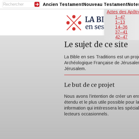
Ancien Testament
Nouveau Testament
Note
Actes des Apôtr
1–47
1–13
14–36
37–41
42–47
Le sujet de ce site
La Bible en ses Traditions est un proje
Archéologique Française de Jérusalem
Jérusalem.
Le but de ce projet
Nous avons l’intention de créer un en
étendu et le plus utile possible pour l
information qui intéressera les spécia
lecteurs occasionnels.